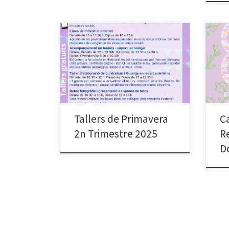
El Punt Òmnia Casal Cívic i Comunitari
Sant Roc ofereix nous tallers gratuïts
de mòbil, memòria, informàtica
lúdica per al segon trimestre 2025.
Les dates d’inscripció als tallers són el
dimecres 2, dijous, de 9 h a 14 h, i de
15 h a 18 h. Divendres 3 d’abril de […]
Tallers de Primavera
C
2n Trimestre 2025
R
D