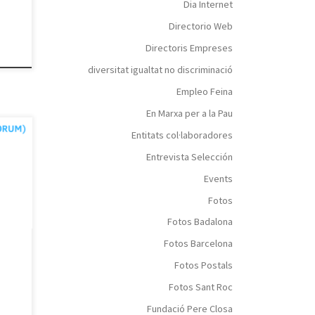
Dia Internet
Directorio Web
 seva
Directoris Empreses
diversitat igualtat no discriminació
Empleo Feina
En Marxa per a la Pau
Entitats col·laboradores
Entrevista Selección
sió
Events
n
Fotos
s
Fotos Badalona
r
Fotos Barcelona
 i
Fotos Postals
mnia
Fotos Sant Roc
Fundació Pere Closa