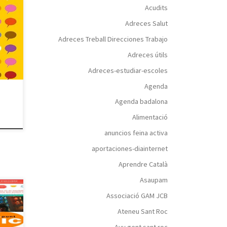
Acudits
Adreces Salut
bret
olt
Adreces Treball Direcciones Trabajo
es
Adreces útils
i no
nllaç
Adreces-estudiar-escoles
ari
Agenda
Agenda badalona
Alimentació
anuncios feina activa
aportaciones-diainternet
Aprendre Català
Asaupam
Associació GAM JCB
rs de
Ateneu Sant Roc
,
Avv gent sant roc