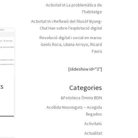
Activitat IA La problemàtica de
l’habitatge
Activitat IA i Reflexió del filosòf Byung-
Chul Han sobre l’explotació digital
Revolució digital i social en marxa:
eines
Genís Roca, Liliana Arroyo, Ricard
pugin
Faura
l
un
[slideshow id="2"]
ial
ts
Categories
icar-
&Fototeca Òmnia BDN
Acollida Nouvinguts – Acogida
llegados
Activitats
Actualitat