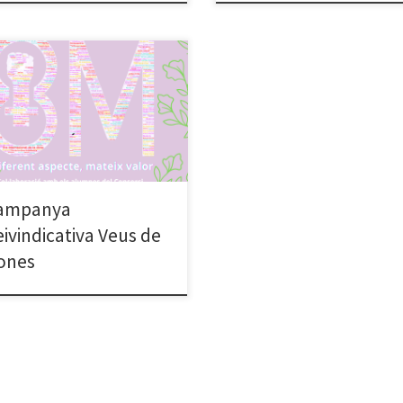
ampanya
eivindicativa Veus de
ones