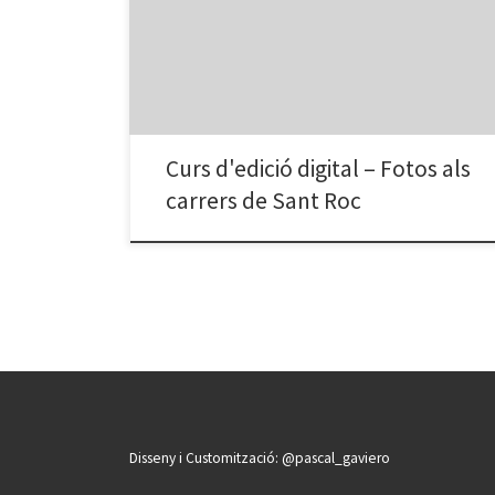
d’ampliar el curs amb una sessió de reportatge al barri
per practicar les composicions fotogràfiques.
Publiquem algunes fotos dels usuaris fetes durant una
[…]
Curs d'edició digital – Fotos als
carrers de Sant Roc
Disseny i Customització: @pascal_gaviero