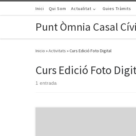
Saltar al contenido
Inici
Qui Som
Actualitat
Guies Tràmits
Punt Òmnia Casal Cívi
Inicio
»
Activitats
»
Curs Edició Foto Digital
Curs Edició Foto Digi
1 entrada
En el curs d’edició digital de Juliol, els usuaris van
iniciar-se a la fotografia digital i retocar les seves
imatges amb Picasa. Vam decidir amb els usuaris