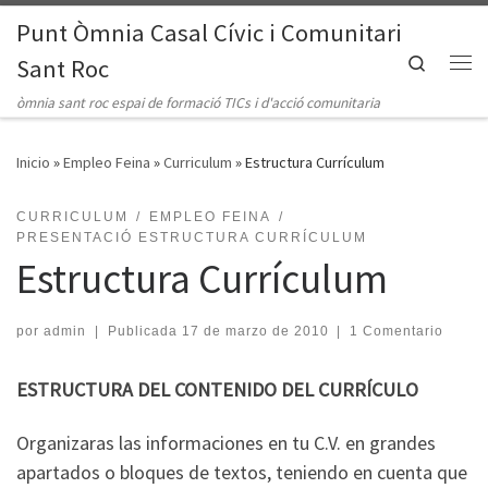
Punt Òmnia Casal Cívic i Comunitari
Saltar al contenido
Search
Sant Roc
Me
òmnia sant roc espai de formació TICs i d'acció comunitaria
Inicio
»
Empleo Feina
»
Curriculum
»
Estructura Currículum
CURRICULUM
EMPLEO FEINA
PRESENTACIÓ ESTRUCTURA CURRÍCULUM
Estructura Currículum
por
admin
|
Publicada
17 de marzo de 2010
|
1 Comentario
ESTRUCTURA DEL CONTENIDO DEL CURRÍCULO
Organizaras las informaciones en tu C.V. en grandes
apartados o bloques de textos, teniendo en cuenta que