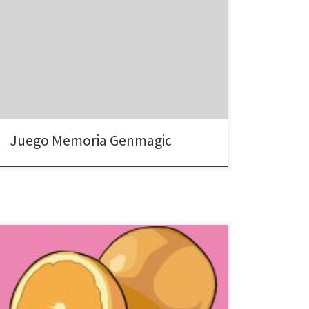
Juego Memoria Genmagic
Juego de memoria Frutas Pulsa sobre Play, haz
coincidir nombre de la fruta de la carta con su foto.
Abre una segunda pestaña con reverso.net para
traducir las palabras desconocidas. Ejemplos: