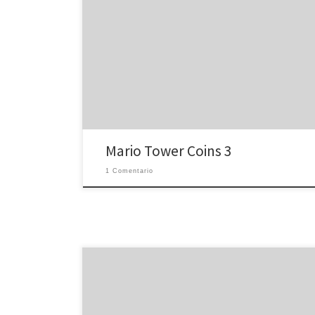
Play Online Games at GamesList.com
Mario Tower Coins 3
1 Comentario
Treballa amb Brain Spa5, la velocitat i l’atenció per
associar les parelles de vestits. Un clic sobre l’article de