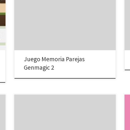
Juego Memoria Parejas
Genmagic 2
Pulsa Iniciar Joc. Memoriza la figura que desaparece.
Pulsa en la tabla de imágenes esta misma figura. El
resultado «Molt bé» aparece en caso de éxito. Pulsa