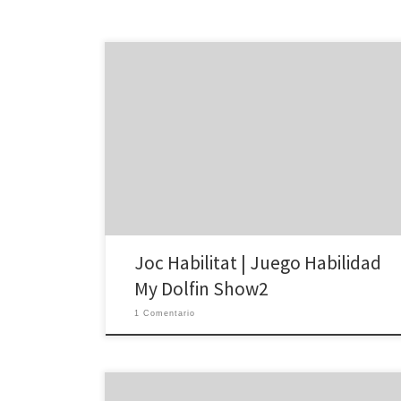
Joc de habilitat dofí amb teclat | juego de habilidad
de delfín con teclado My Dolfin Show2 Utilitza las
fletxes de navegació del teclat <- Î -> per aconseguir
els objectius de la monitora. Utiliza las flechas de
navegación <- Î -> para alcanzar los objetivos de la
monitora.
Joc Habilitat | Juego Habilidad
My Dolfin Show2
1 Comentario