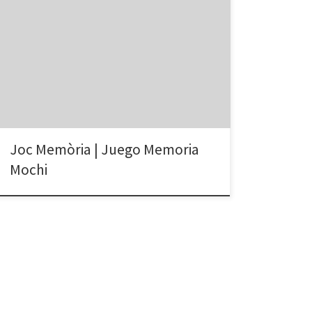
Evita de clicar sobre la bomba que resta punts. Prem
el botó Play Game (quan està de color vermell) Evita
de clicar sobre la bomba que resta puntos. Pulsa el
botón Play Game (cuando está de color rojo)
memory5_mochi2
Joc Memòria | Juego Memoria
Mochi