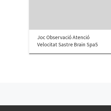
roba d’això exactament aparella el que en la caixa
destacada. Trabaja la velocidad y la atención para
asociar las parejas de vestidos. Un clic sobre el artículo
de ropa de esto […]
Joc Observació Atenció
Velocitat Sastre Brain Spa5
Navegación de entradas