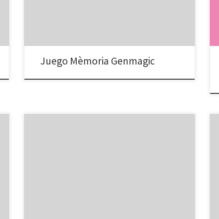
en el Nivel deseado para pasar al juego siguiente.
Juego Mèmoria Genmagic
Haz parejas horizontalmente o verticalmente de dos
objetos idénticos.