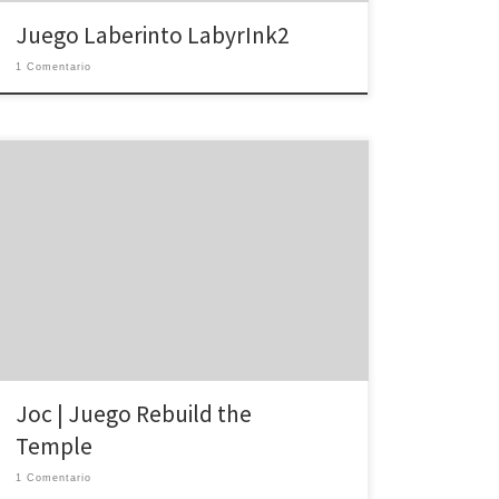
Juego Laberinto LabyrInk2
1 Comentario
Reconstruye el templo moviendo bloques. Como
Jugar: Haz clic para eliminar bloques hasta que estén
por debajo de la cuerda sin dejarlos golpear los
pilares. Reconstrueix el temple movent blocs. Com
Jugar: Fes clic per eliminar blocs fins que estiguin per
sota de la corda sense deixar-los copejar els pilars.
[…]
Joc | Juego Rebuild the
Temple
1 Comentario