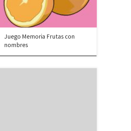
Orange=Naranja Lemon=limón Banana=platano Enlace
para jugar
Juego Memoria Frutas con
nombres
Recoge Con las flechas de Navegación las partes de
llaves, el reloj para poder abrir la puerta de salida.