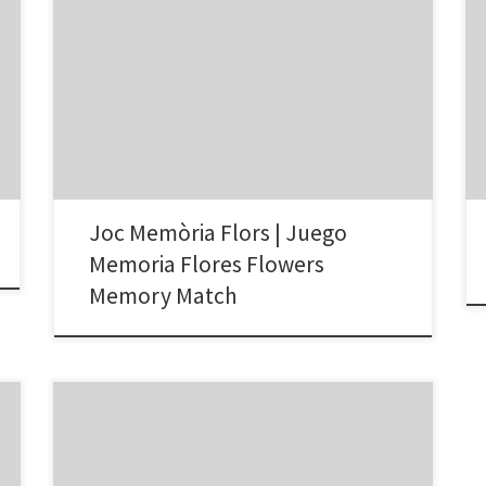
Flowers Memory Match Joc de parelles | Juego de
parejas: Observa la posición de cada flor y selecciona
las parejas de flores idénticas. Observa la posició de
cada flor i selecciona les parelles de flors idèntiques.
Pulsa el botón Play Game (cuando esté rojo) juego de
parellas de flores – […]
Joc Memòria Flors | Juego
Memoria Flores Flowers
Memory Match
Prem «Ready», observa i memoritza el plat de
cadascú. Arrastra cada plat al seu client. Pulsa «Ready»,