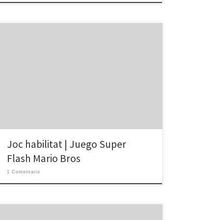
Play Free Games Online at GamesList.com
Joc habilitat | Juego Super
Flash Mario Bros
1 Comentario