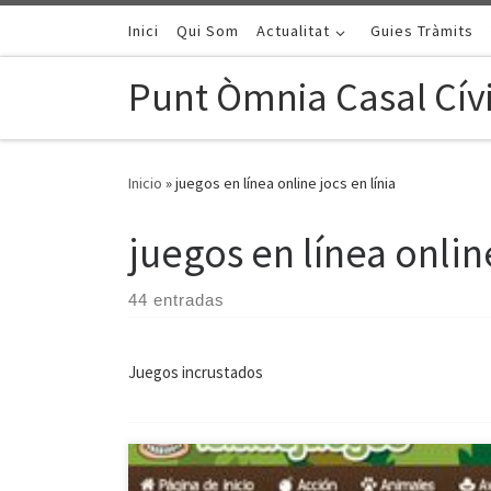
Saltar al contenido
Inici
Qui Som
Actualitat
Guies Tràmits
Punt Òmnia Casal Cívi
Inicio
»
juegos en línea online jocs en línia
juegos en línea online
44 entradas
Juegos incrustados