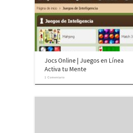
Els usuaris proposen jocs per fer treballar la ment, amb
jocs en linia de memòria, d’obervació, lógica Los
usuarios proponen juegos para hacer trabajar la
mente, juegos en linea online de memoria,
observación, lógica. Pulsa sobre la miniatura del juego
deseado. Luminosity Entrenamiento cognitivo y mente
juegos-mentales.com (Directe) (Directe Genmagic […]
Jocs Online | Juegos en Línea
Activa tu Mente
1 Comentario
Observa y recuerda el número. Teclea lo en el cuadro.