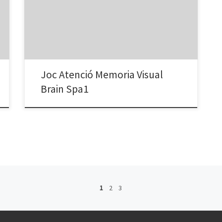
observa y memoriza el plato de cada cual. Arrastra
cada plato a su cliente. Customers come in to place
their orders. Click «ready» or wait for the food to
appear. Then double-click on […]
Joc Atenció Memoria Visual
Brain Spa1
1
2
3