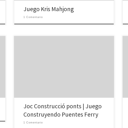
Juego Kris Mahjong
1 Comentario
En este juego de física difícil usted tiene que
conseguir el coche en el barco. Hay justo un problema:
ningún puente! Use los materiales disponibles para
crear un puente que se quedará a flote bastante
mucho tiempo para soportar el coche. Cliquar para
para dejar caer objetos. En cuanto usted […]
Joc Construcció ponts | Juego
Construyendo Puentes Ferry
1 Comentario