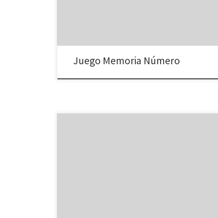
Juego Memoria Número
Un juego Mahjong de frutas y flores. Elige dos
imágenes iguales, que estén sueltas por lo menos por
un lado. Enlace juego de pares de frutas – Fruit
Connect2