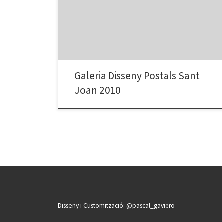
van dissenyar postals per celebrar la Revetlla de la
Sant Joan 2010. Adults i infants van participar i preparar
una festa de postals per a tothom. Podeu enviar-les
des del blog. [nggallery […]
Galeria Disseny Postals Sant
Joan 2010
Disseny i Customització: @pascal_gaviero