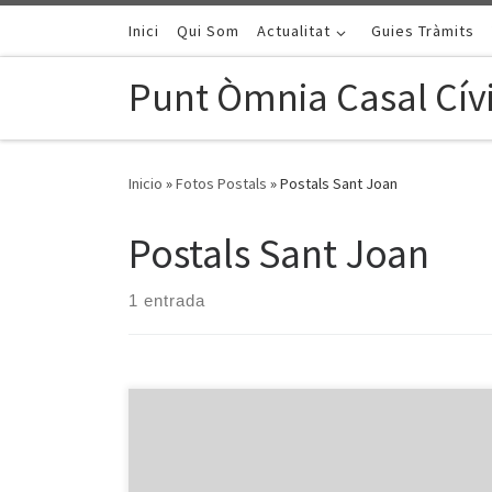
Saltar al contenido
Inici
Qui Som
Actualitat
Guies Tràmits
Punt Òmnia Casal Cívi
Inicio
»
Fotos Postals
»
Postals Sant Joan
Postals Sant Joan
1 entrada
En el marc de les activitats temàtiques sobre tradicions
populars, els participants del Punt Òmnia AV Sant Roc