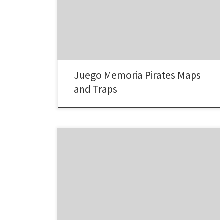
hacer nevegar el barco i encontrar el tesoro. Al final de
la primera partida, saldrá una rueda timón girando
que pararás con el botón Stop.
Juego Memoria Pirates Maps
and Traps
Observa las monedas y Teclea cantidad de euros en la
primera casilla. Teclea cantidad de céntimos en la
segunda casilla. Pulsa el botón Comprobación para el
resultado.