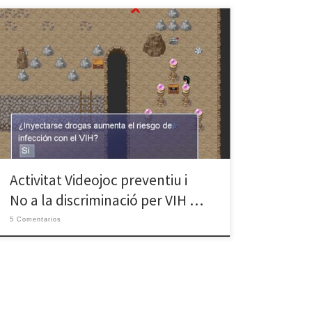
En el marc de les nostres accions d’e-inclusió social i
digital, els usuaris joves del Punt Òmnia Casal Cívic
Sant Roc en col·laboració amb els participants del
Club Social El Badiu de l’associació Afammeban han
realitzat un videojoc de sensibilització i de prevenció
en l’àmbit del VIH. És el primer […]
Activitat Videojoc preventiu i
No a la discriminació per VIH …
5 Comentarios