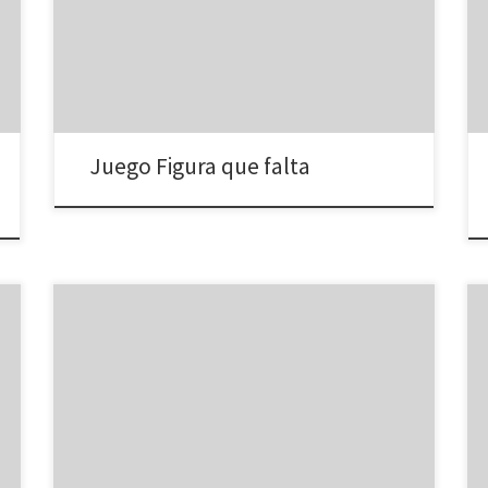
Observa y pulsa en la figura que falta para continuar la
serie de figuras (atención al movimiento!)
Juego Figura que falta
Sigues el buen camino arrastrando la abeja con el
ratón ! Pulsa sobre enlace Jugar Laberinto