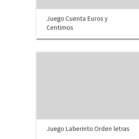
Juego Cuenta Euros y
Centimos
Escriba la palabra ordenando las letras (sigue cada
número, primero el número1=la primera letra).
Juego Laberinto Orden letras