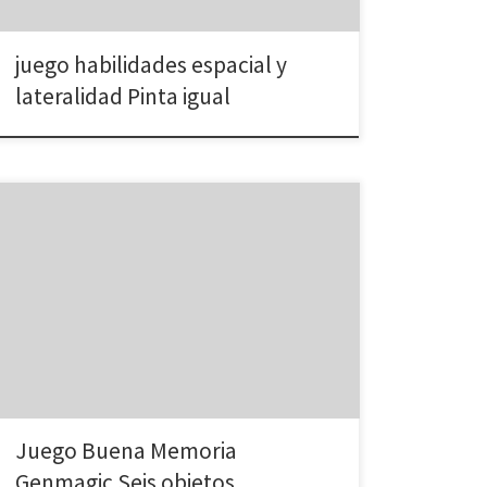
juego habilidades espacial y
lateralidad Pinta igual
Entrena tu memoria visual. Consiste en memorizar seis
dibujos durante 15 segundos. Posteriormente se han
de identificar en una parrilla de 30 dibujos.
Juego Buena Memoria
Genmagic Seis objetos