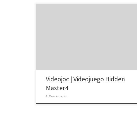
Sobretodo, espera y pulsa sobre el botón «Continue».
«Start», «Normal». Identifica y pulsa un clic sobre las
125 formas (corazones, media luna, nota etc., en el
pie del juego entre «guide» y «more» games)
incrustadas y escondidas en la pintura.
Videojoc | Videojuego Hidden
Master4
1 Comentario