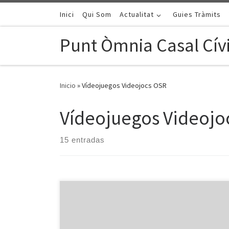
Saltar al contenido
Inici
Qui Som
Actualitat
Guies Tràmits
Punt Òmnia Casal Cívi
Inicio
»
Vídeojuegos Videojocs OSR
Vídeojuegos Videojo
15 entradas
Pulsa el botón Play. Clicka en una casilla rosada para