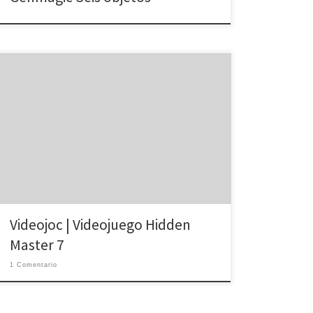
Sobretodo, espera y pulsa sobre el botón «Continue».
«Start», «Normal». Identifica y pulsa un clic sobre las
125 formas (corazones, media luna, nota etc., en el
pie del juego entre «guide» y «more» games)
incrustadas y escondidas en la pintura.
Videojoc | Videojuego Hidden
Master 7
1 Comentario