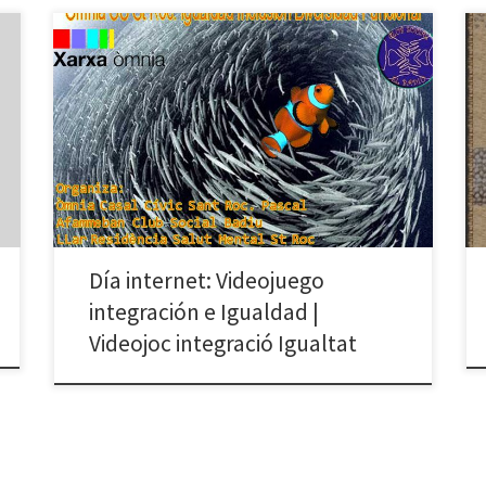
El jueves 17 de mayo 2012, celebramos el día de
Internet con la primera entrega del videojuego Lucha
para la integración e igualdad diversidad funcional,
realizado con la colaboración de Afammeban Club
Social Badiu, Llar Residència Salut Mental, Club Joves.
Un agradecimiento especial para Víctor, Jaime, Isaac,
Mauricio, Maria. >>>> […]
Día internet: Videojuego
integración e Igualdad |
Videojoc integració Igualtat