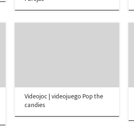
Empareje al menos 3 caramelos del mismo color.
pulsa un caramelo para cambiar su posición y alcanzar
los tres caramelos del mismo color.
Videojoc | videojuego Pop the
candies