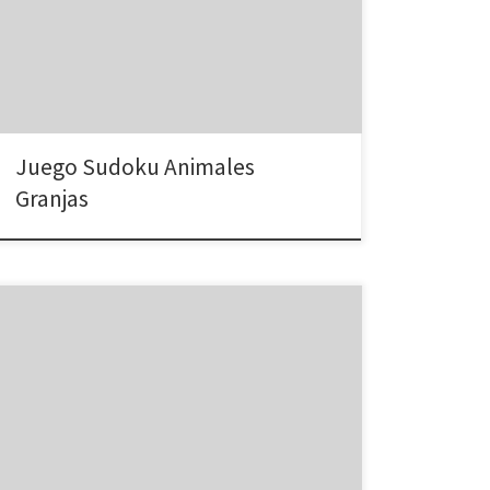
Construir Fila y Columna con animales diferentes (no
hay repetición) Pulsa varias sobre las casillas blancas
para elegir el animal.
Juego Sudoku Animales
Granjas
Juego de habilidades y orientación espacial /
lateralidad Dibújalo igual.