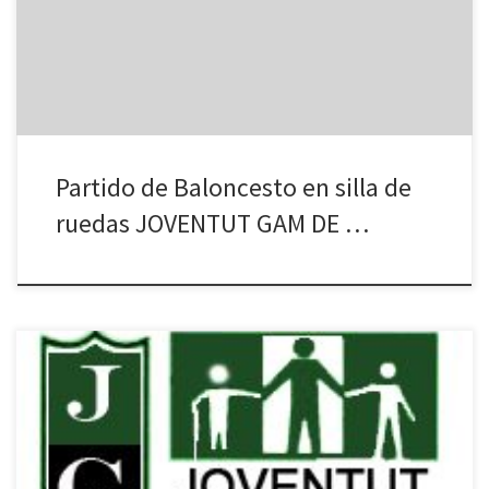
Física) –XXI Trofeo Fundación ONCE– Temporada 2009/2010, en
División de Honor «A». JOVENTUT GAM DE BADALONA vs ALDASA-
AMFIV (Vigo) Sábado 28/11/2009 – […]
Partido de Baloncesto en silla de
ruedas JOVENTUT GAM DE …
Òmnia AV Sant Roc dóna suport a l’ASSOCIACIÓ GAM (Grup Amics
de Minùsvalids) i Joventut GAM de Badalona. President: Jose
Ramon Baro Ruiz Adreça: A. Marquès de Mont-roig, 218, baixos.