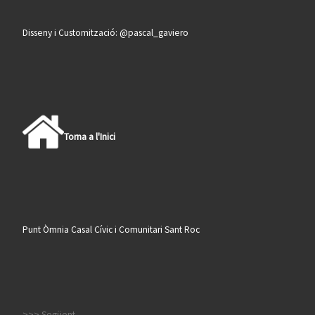
Disseny i Customització: @pascal_gaviero
Torna a l'Inici
Punt Òmnia Casal Cívic i Comunitari Sant Roc
>>> Següent