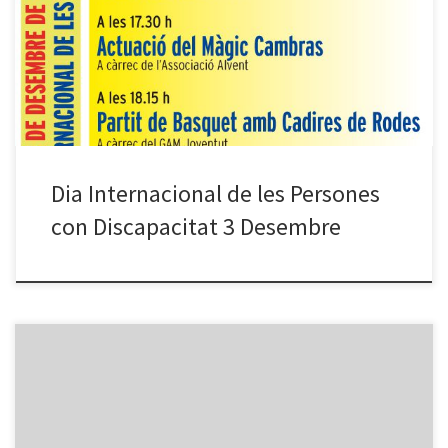
l’Associació GAM donen suport a aquesta celebració. – El programa
de la jornada preveu moltes activitats: . Mostra d’Entitats a Plaça
de la Vila . Activitats de sensibilització . Exposicions […]
Dia Internacional de les Persones
con Discapacitat 3 Desembre
L’asociació GAM donen suport a les iniciatives de ECOM i la
Fundació Agrupació Mutua, que organitzen l’Acte lúdic i de