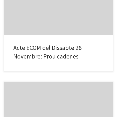
sensibilització sota el lema Prou cadenes! Exigíem el dret a Més
autonomia personal i menys dependència. LLoc: Plaça Universitat
de Barcelona Horari: 10h00 a 14h00 Participeu en l’acte ! Us […]
Acte ECOM del Dissabte 28
Novembre: Prou cadenes
Partido correspondiente a la 6ª Jornada de la Liga Nacional de
Baloncesto en silla de ruedas organizada por la FEDDF
(Federación Española de Deportes de Personas con Discapacidad