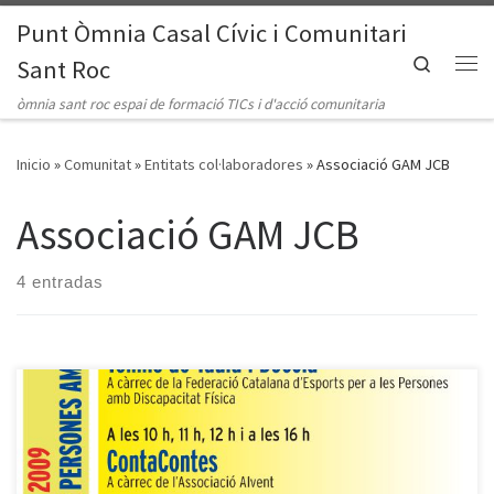
Punt Òmnia Casal Cívic i Comunitari
Saltar al contenido
Search
Sant Roc
Me
òmnia sant roc espai de formació TICs i d'acció comunitaria
Inicio
»
Comunitat
»
Entitats col·laboradores
»
Associació GAM JCB
Associació GAM JCB
4 entradas
El 3 de Desembre 2009, cel·lebrem el Dia Internacional de les
Persones amb Discapacitat a Badalona. Òmnia Sant Roc i