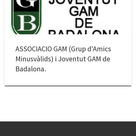
08918 – Badalona. Tel. 93 383 75 52 Fax 93 397 06 97 L’associació
GAM participa a la comissió de […]
ASSOCIACIO GAM (Grup d'Amics
Minusvàlids) i Joventut GAM de
Badalona.