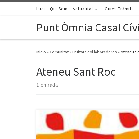
Saltar al contenido
Inici
Qui Som
Actualitat
Guies Tràmits
Punt Òmnia Casal Cívi
Inicio
»
Comunitat
»
Entitats col·laboradores
»
Ateneu S
Ateneu Sant Roc
1 entrada
Fundació Ateneu Sant Roc «Actualment segueix
aquesta inquietud de part de la gent del barri per fer