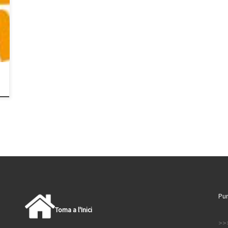
Pun
Torna a l'Inici
>>