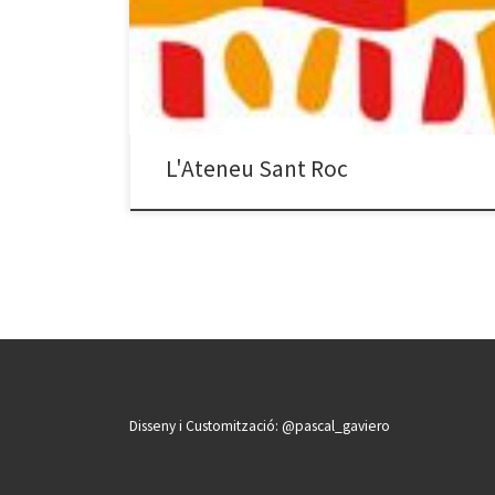
coses que millorin i dignifiquin la vida dels seus
habitants. La Fundació Ateneu Sant Roc vol seguir al
costat dels veïns i veïnes i treballar per la cohesió
social, fomentant la participació i […]
L'Ateneu Sant Roc
Disseny i Customització: @pascal_gaviero