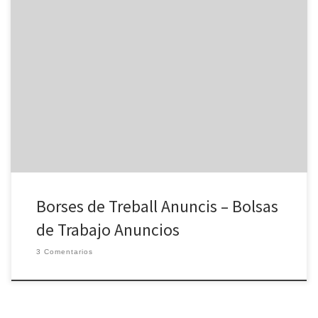
PORTALS I BORSES DE TREBALL / BOLSAS DE TRABAJO
feinaactiva.gencat.cat Borsa del SOC INEM Feina Activa Servei
Ocupació Gencat (Tràmits, Servei d’Ocupació, Cursos, Guies, del
SOC) infoempleo.com. Convenio con el Feina Activa infojobs.net
(En caso de bloqueo de tu cuenta, correo a
gestiondatos@infojobs.net) Job Today | App disponible también
Corner […]
Borses de Treball Anuncis – Bolsas
de Trabajo Anuncios
3 Comentarios