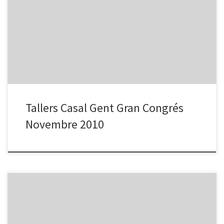
– Taller de la Son (hàbits per evitar l’ imsoni) els dies 9, 16 i 23 a
les 11,00 hores. – Taller de Risoteràpia, el dia 10 a les 16,00 hores.
Tallers Casal Gent Gran Congrés
Novembre 2010
Òmnia Sant Roc dóna suport al Casal per a la Gent Gran del