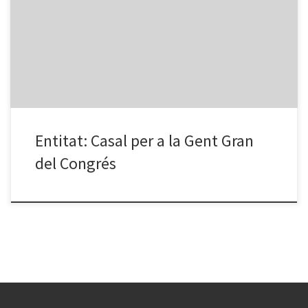
Congrés. President: Sr. Llorenç Aubanell Adreça: carrer Sant Marc,
6-8. 08918. Badalona. Tel. 93 383 97 79 Horari: de 10h a 13h, de
16h a 20h de dilluns a divendres, dissabte només matí. Activitats: –
Coral […]
Entitat: Casal per a la Gent Gran
del Congrés