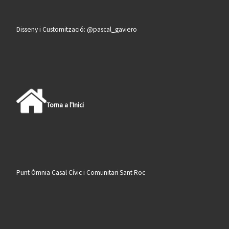
Disseny i Customització: @pascal_gaviero
Torna a l'Inici
Punt Òmnia Casal Cívic i Comunitari Sant Roc