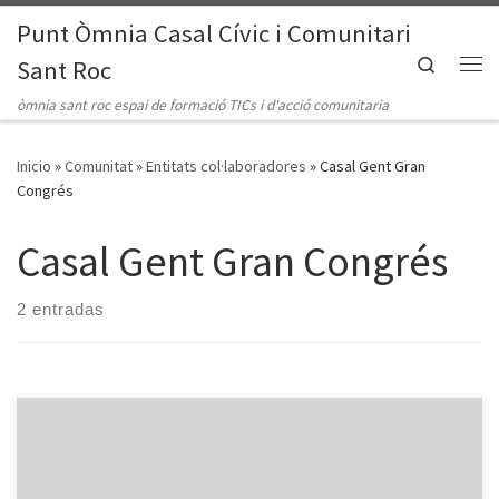
Punt Òmnia Casal Cívic i Comunitari
Saltar al contenido
Search
Sant Roc
Me
òmnia sant roc espai de formació TICs i d'acció comunitaria
Inicio
»
Comunitat
»
Entitats col·laboradores
»
Casal Gent Gran
Congrés
Casal Gent Gran Congrés
2 entradas