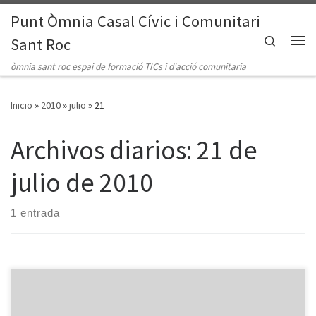
Punt Òmnia Casal Cívic i Comunitari
Saltar al contenido
Search
Sant Roc
Me
òmnia sant roc espai de formació TICs i d'acció comunitaria
Inicio
»
2010
»
julio
»
21
Archivos diarios:
21 de
julio de 2010
1 entrada