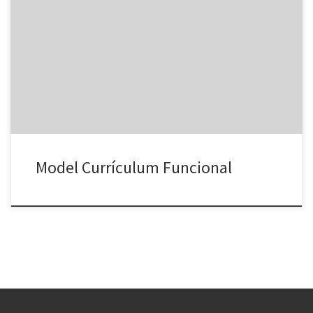
ESP. El modelo de CV funcional cronológico organiza las
experiencias agrupadas por sectores de activitat de las empresas,
por área de competencias o cargos (grupos) para evitar las
desventajas del cv cronológico que pone en evidencia la ultima
experiencia o los largos períodos sin empleo. El modelo funcional
te permite […]
Model Currículum Funcional