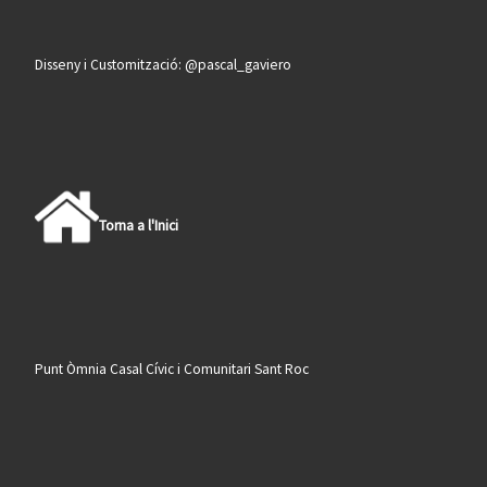
Disseny i Customització: @pascal_gaviero
Torna a l'Inici
Punt Òmnia Casal Cívic i Comunitari Sant Roc