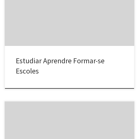
383 30 99correu electrònic: eoibadalona@xtec.cat Web:
http://blocs.xtec.cat/eoibadalona/ Cursos de Català Normalització
Lingüística CNL de Badalona i Sant Adrià Av. Alfons XIII, 14-16, entl.
1a. 08912 Badalona […]
Estudiar Aprendre Formar-se
Escoles
Entitades colaboradoras Entitats Col·laboradores Administración:
Extranjería Tramites resolusiones estado – Tràmits Estrangeria
resolució estat – Fundació Ateneu. Formación Mujeres Laila: