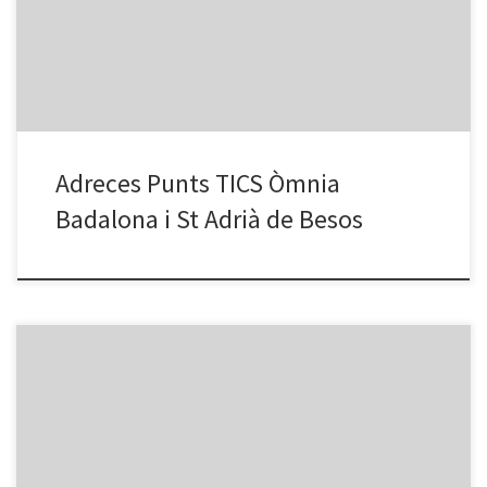
View Larger Map Punt Òmnia Casal Cívic Badalona – Salut Alta
Dinamitzadora: Laura Adreça: c/. Pau Piferrer, 109. 08914 –
Badalona […]
Adreces Punts TICS Òmnia
Badalona i St Adrià de Besos
OTG ARIBAU (Oficina de Treball de la Generalitat. Antigament INEM)
C. Aribau, 11. Badalona Telf. 93 460 54 66 Web Servei d’Ocupació
de Catalunya SOC : http://www.oficinatreball.cat APRENDRE A
APRENDRE Programa d’Informació i Orientació Sociolaboral, pera