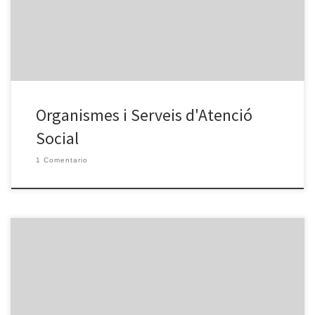
(para personas con problemas de audición) Fax 900 81 40 50
Serveis Socials – Centres d’acolliment – Menjadors […]
Organismes i Serveis d'Atenció
Social
1 Comentario
Punt Òmnia AV Bachs-Bufalà Dinamitzador: Dani Adreça: Plaça
Maria Aurèlia de Capmany, 6-9. 08915 – Badalona Telèfon: 93 395
04 93 Email: avbufala@xarxa-omnia.org. Web:
omniabufala.blogspot.com Transports: Línia Bus B26 B24 Mapa: