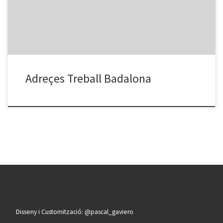
potenciar la recerca activa de feina i la incorporació sociolaboral.
Adreça: Casal Cívic Sant […]
Adreçes Treball Badalona
Disseny i Customització: @pascal_gaviero