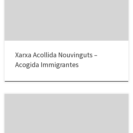
Formación Castellano, Català, Tic… Fundació Ateneu Sant Roc C/
Càceres, 34. 08918 Badalona. Tel. 933 993 951 Email:
ateneu@fundacioateneusantroc.org – Caritas. Parroquia Sant
Adrià. Formaciones Castellano… Plaça de l’església, 8. […]
Xarxa Acollida Nouvinguts –
Acogida Immigrantes
SALUT Telèfon d’urgències i ambulàncies: 061 (gratuït) Hospitals de
Badalona Hospital Municipal de Badalona C/ Via Augusta, 9-13.
08911 Badalona Tel. 93 464 83 00 Hospital Universitari Germans