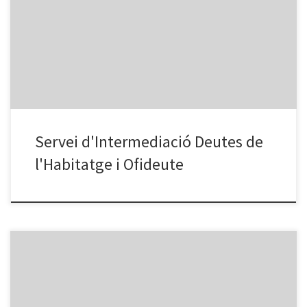
d’impagament de préstecs hipotecaris: el Servei d'Intermediació
en Deutes de l'Habitatge (SIDH).
2) OFIDEUTE de la Generalitat:
OFIDEUTE: (Tel: 93.5538829) permet refinançar hipoteques i
deutes, no només atén persones amb dificultats econòmiques, o
que vulguin saber si la seva hipoteca conté clàusules abusives.
Llegir+
Servei d'Intermediació Deutes de
l'Habitatge i Ofideute
ESTUDIAR APRENDRE FORMAR-SE ESCOLES PER ADULTS BADALONA
Escola oficial d’Idiomes Badalona: Cursos d’anglès, francès, etc.
Avinguda Marquès de Montroig 237, 08918 Badalona Telèfon: 93