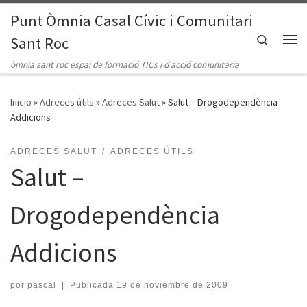
Punt Òmnia Casal Cívic i Comunitari
Saltar al contenido
Search
Sant Roc
Me
òmnia sant roc espai de formació TICs i d'acció comunitaria
Inicio
»
Adreces útils
»
Adreces Salut
»
Salut – Drogodependència
Addicions
ADRECES SALUT
ADRECES ÚTILS
Salut –
Drogodependència
Addicions
por
pascal
|
Publicada
19 de noviembre de 2009