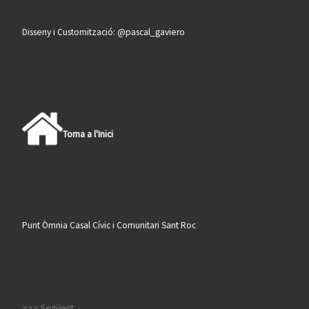
Disseny i Customització: @pascal_gaviero
Torna a l'Inici
Punt Òmnia Casal Cívic i Comunitari Sant Roc
>>> Següent