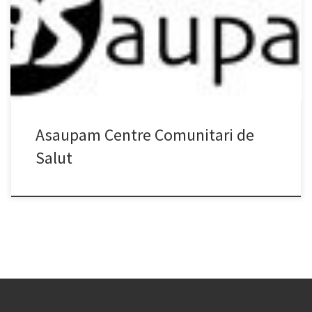
Salvador Dalí]. 08923 Santa Coloma de Gramenet Tel: 93 392 74 11
Fax: 93 392 74 11 Correu electrònic: ong@asaupam.info Web:
http://www.asaupam.info Ambits d’actuació: ONG sense ànim de
luce […]
Asaupam Centre Comunitari de
Salut