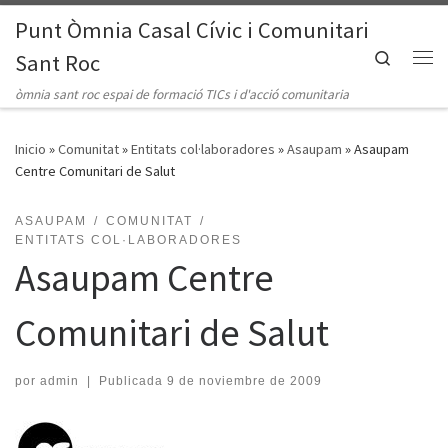
Punt Òmnia Casal Cívic i Comunitari
Saltar al contenido
Search
Sant Roc
Me
òmnia sant roc espai de formació TICs i d'acció comunitaria
Inicio
»
Comunitat
»
Entitats col·laboradores
»
Asaupam
»
Asaupam
Centre Comunitari de Salut
ASAUPAM
COMUNITAT
ENTITATS COL·LABORADORES
Asaupam Centre
Comunitari de Salut
por
admin
|
Publicada
9 de noviembre de 2009