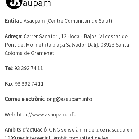
Entitat:
Asaupam (Centre Comunitari de Salut)
Adreça
: Carrer Sanatori, 13 -local- Bajos [al costat del
Pont del Molinet i la plaça Salvador Dalí]. 08923 Santa
Coloma de Gramenet
Tel
: 93 392 74 11
Fax
: 93 392 74 11
Correu electrònic
: ong@asaupam.info
Web:
http://www.asaupam.info
Ambits d’actuació:
ONG sense ànim de luce nascuda en
1999 per intervenir l´àmbit comunitari de les