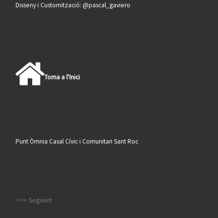
Disseny i Customització: @pascal_gaviero
Torna a l'Inici
Punt Òmnia Casal Cívic i Comunitari Sant Roc
>>> Següent