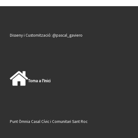
Disseny i Customització: @pascal_gaviero
Torna a l'Inici
Punt Òmnia Casal Cívic i Comunitari Sant Roc