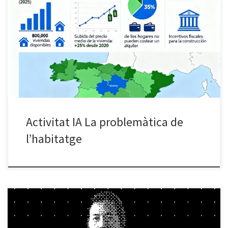
En el marc dels tallers d’aprenentatge de les eines IA i de
sensibilització comunitària, les participants van mobilitzar-se per
analitzar la problemàtica de l‘habitatge a Espanya i Catalunya, i
crear infografies informatives. Adjuntem les seves il·lustracions i
gràfiques.
Activitat IA La problemàtica de
l’habitatge