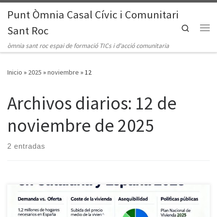
Punt Òmnia Casal Cívic i Comunitari
Saltar al contenido
Search
Sant Roc
Me
òmnia sant roc espai de formació TICs i d'acció comunitaria
Inicio
»
2025
»
noviembre
»
12
Archivos diarios:
12 de
noviembre de 2025
2 entradas