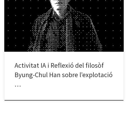
Conduïm una activitat d’ús de la Intel•ligència artificial perquè els
participants al taller IA puguin treure els punts claus en català del
discurs de Byung-Chul Han, Premi Príncip de Asturies, i sensibilitzar
la ciutadania sobre els reptes de la digitalització global. Adjuntem
el vídeo que servirà de base per aquesta […]
Activitat IA i Reflexió del filosòf
Byung-Chul Han sobre l’explotació
…