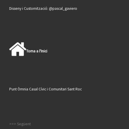
Disseny i Customització: @pascal_gaviero
Torna a l'Inici
Punt Òmnia Casal Cívic i Comunitari Sant Roc
>>> Següent