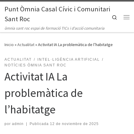
Punt Òmnia Casal Cívic i Comunitari
Saltar al contenido
Search
Sant Roc
Me
òmnia sant roc espai de formació TICs i d'acció comunitaria
Inicio
»
Actualitat
»
Activitat IA La problemàtica de l’habitatge
ACTUALITAT
INTEL·LIGÈNCIA ARTIFICIAL
NOTÍCIES ÒMNIA SANT ROC
Activitat IA La
problemàtica de
l’habitatge
por
admin
|
Publicada
12 de noviembre de 2025