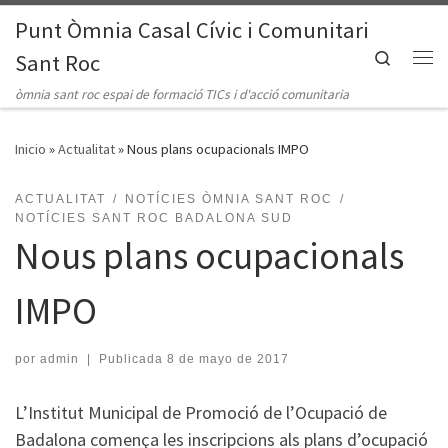
Punt Òmnia Casal Cívic i Comunitari
Saltar al contenido
Search
Sant Roc
Me
òmnia sant roc espai de formació TICs i d'acció comunitaria
Inicio
»
Actualitat
»
Nous plans ocupacionals IMPO
ACTUALITAT
NOTÍCIES ÒMNIA SANT ROC
NOTÍCIES SANT ROC BADALONA SUD
Nous plans ocupacionals
IMPO
por
admin
|
Publicada
8 de mayo de 2017
L’Institut Municipal de Promoció de l’Ocupació de
Badalona comença les inscripcions als plans d’ocupació