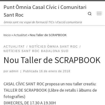
Punt Òmnia Casal Cívic i Comunitari
Saltar al contenido
Search
Sant Roc
Me
òmnia sant roc espai de formació TICs i d'acció comunitaria
Inicio
»
Actualitat
»
Nou Taller de SCRAPBOOK
ACTUALITAT
NOTÍCIES ÒMNIA SANT ROC
NOTÍCIES SANT ROC BADALONA SUD
Nou Taller de SCRAPBOOK
por
admin
|
Publicada
16 de enero de 2018
CASAL CÍVIC SANT ROC proposa un nou taller creatiu:
TALLER DE SCRAPBOOK (Llibre de retalls i àlbums de
fotografies)
DIMECRES, DE 17.30 A 19.30H