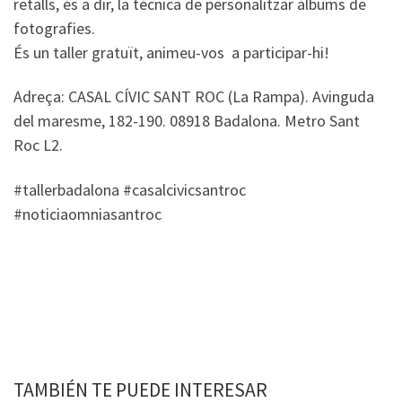
retalls, és a dir, la tècnica de personalitzar àlbums de
fotografies.
És un taller gratuït, animeu-vos a participar-hi!
Adreça: CASAL CÍVIC SANT ROC (La Rampa). Avinguda
del maresme, 182-190. 08918 Badalona. Metro Sant
Roc L2.
#tallerbadalona #casalcivicsantroc
#noticiaomniasantroc
TAMBIÉN TE PUEDE INTERESAR