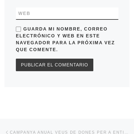
WEB
GUARDA MI NOMBRE, CORREO
ELECTRÓNICO Y WEB EN ESTE
NAVEGADOR PARA LA PRÓXIMA VEZ
QUE COMENTE.
Navegación de entradas
Entrada anterior
CAMPANYA ANUAL VEUS DE DONES PER A ENTITATS, CIUTADANES I CIUTADANS, PUNTS ÒMNIA