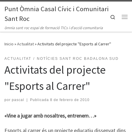
Punt Òmnia Casal Cívic i Comunitari
Saltar al contenido
Search
Sant Roc
Me
òmnia sant roc espai de formació TICs i d'acció comunitaria
Inicio
»
Actualitat
»
Activitats del projecte "Esports al Carrer"
ACTUALITAT
NOTÍCIES SANT ROC BADALONA SUD
Activitats del projecte
"Esports al Carrer"
por
pascal
|
Publicada
8 de febrero de 2010
«Vine a jugar amb nosaltres, entrenem…»
Esports al carrer és un projecte educatiu dissenyat dins