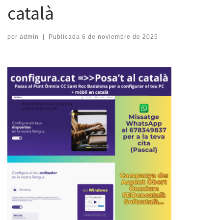
català
por
admin
|
Publicada
6 de noviembre de 2025