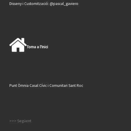
Disseny i Customització: @pascal_gaviero
Torna a l'Inici
Punt Òmnia Casal Cívic i Comunitari Sant Roc
>>> Següent