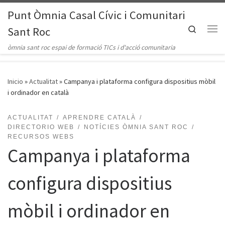
Punt Òmnia Casal Cívic i Comunitari
Saltar al contenido
Search
Sant Roc
Me
òmnia sant roc espai de formació TICs i d'acció comunitaria
Inicio
»
Actualitat
»
Campanya i plataforma configura dispositius mòbil
i ordinador en català
ACTUALITAT
APRENDRE CATALÀ
DIRECTORIO WEB
NOTÍCIES ÒMNIA SANT ROC
RECURSOS WEBS
Campanya i plataforma
configura dispositius
mòbil i ordinador en