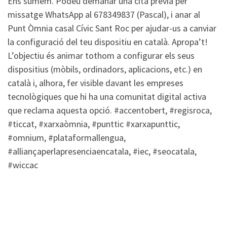
Ens sumem. Podeu demanar una cita prèvia per
missatge WhatsApp al 678349837 (Pascal), i anar al
Punt Òmnia casal Cívic Sant Roc per ajudar-us a canviar
la configuració del teu dispositiu en català. Apropa’t!
L’objectiu és animar tothom a configurar els seus
dispositius (mòbils, ordinadors, aplicacions, etc.) en
català i, alhora, fer visible davant les empreses
tecnològiques que hi ha una comunitat digital activa
que reclama aquesta opció. #accentobert, #regisroca,
#ticcat, #xarxaòmnia, #punttic #xarxapunttic,
#omnium, #plataformallengua,
#alliançaperlapresenciaencatala, #iec, #seocatala,
#wiccac