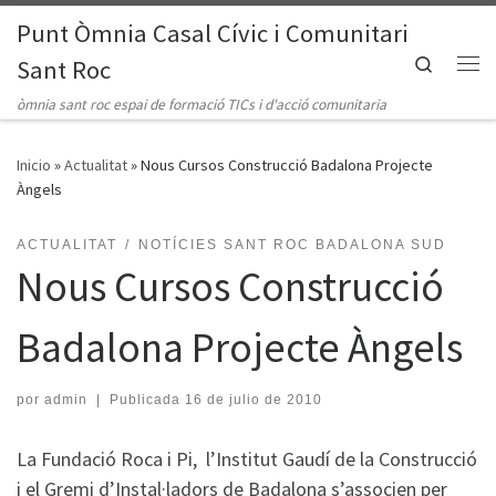
Punt Òmnia Casal Cívic i Comunitari
Saltar al contenido
Search
Sant Roc
Me
òmnia sant roc espai de formació TICs i d'acció comunitaria
Inicio
»
Actualitat
»
Nous Cursos Construcció Badalona Projecte
Àngels
ACTUALITAT
NOTÍCIES SANT ROC BADALONA SUD
Nous Cursos Construcció
Badalona Projecte Àngels
por
admin
|
Publicada
16 de julio de 2010
La Fundació Roca i Pi, l’Institut Gaudí de la Construcció
i el Gremi d’Instal·ladors de Badalona s’associen per