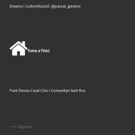
Disseny i Customització: @pascal_gaviero
Torna a l'Inici
Punt Òmnia Casal Cívic i Comunitari Sant Roc
>>> Següent