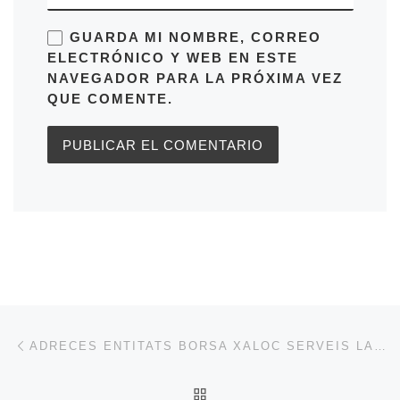
GUARDA MI NOMBRE, CORREO
ELECTRÓNICO Y WEB EN ESTE
NAVEGADOR PARA LA PRÓXIMA VEZ
QUE COMENTE.
Navegación de entradas
Entrada anterior
ADRECES ENTITATS BORSA XALOC SERVEIS LABORALS
VOLVER A LA LISTA DE 