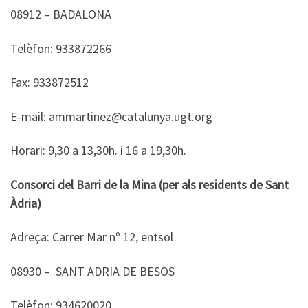
08912 – BADALONA
Telèfon: 933872266
Fax: 933872512
E-mail: ammartinez@catalunya.ugt.org
Horari: 9,30 a 13,30h. i 16 a 19,30h.
Consorci del Barri de la Mina (per als residents de Sant
Àdria)
Adreça: Carrer Mar nº 12, entsol
08930 – SANT ADRIA DE BESOS
Telèfon: 934620020