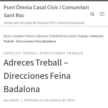
Punt Òmnia Casal Cívic i Comunitari
Saltar al contenido
Search
Sant Roc
Me
òmnia sant roc espai de formació TICs i d'acció comunitaria
Inicio
»
Empleo Feina
»
Adreces Treball Direcciones Trabajo
»
Adreces
Treball – Direcciones Feina Badalona
ADRECES TREBALL DIRECCIONES TRABAJO
Adreces Treball –
Direcciones Feina
Badalona
por
admin
|
Publicada
22 de octubre de 2010