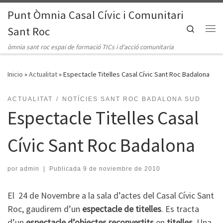
Punt Òmnia Casal Cívic i Comunitari
Saltar al contenido
Search
Sant Roc
Me
òmnia sant roc espai de formació TICs i d'acció comunitaria
Inicio
»
Actualitat
»
Espectacle Titelles Casal Cívic Sant Roc Badalona
ACTUALITAT
NOTÍCIES SANT ROC BADALONA SUD
Espectacle Titelles Casal
Cívic Sant Roc Badalona
por
admin
|
Publicada
9 de noviembre de 2010
El 24 de Novembre a la sala d’actes del Casal Cívic Sant
Roc, gaudirem d’un
espectacle de titelles
. Es tracta
d’un
espectacle d’objectes reconvertits
en
titelles
. Una