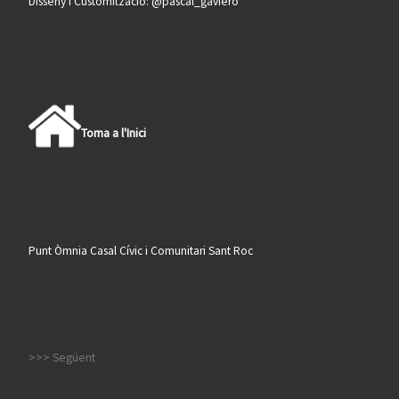
Disseny i Customització: @pascal_gaviero
Torna a l'Inici
Punt Òmnia Casal Cívic i Comunitari Sant Roc
>>> Següent