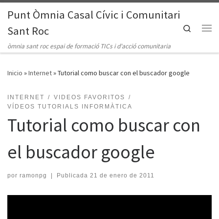
Punt Òmnia Casal Cívic i Comunitari
Saltar al contenido
Search
Sant Roc
Me
òmnia sant roc espai de formació TICs i d'acció comunitaria
Inicio
»
Internet
»
Tutorial como buscar con el buscador google
INTERNET
VIDEOS FAVORITOS
VÍDEOS TUTORIALS INFORMÀTICA
Tutorial como buscar con
el buscador google
por
ramonpg
|
Publicada
21 de enero de 2011