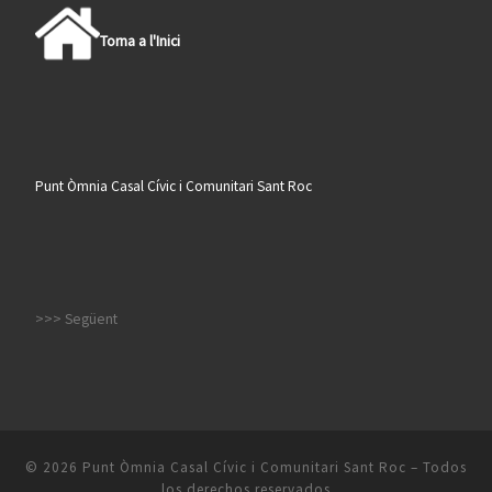
Torna a l'Inici
Punt Òmnia Casal Cívic i Comunitari Sant Roc
>>> Següent
© 2026
Punt Òmnia Casal Cívic i Comunitari Sant Roc
– Todos
los derechos reservados