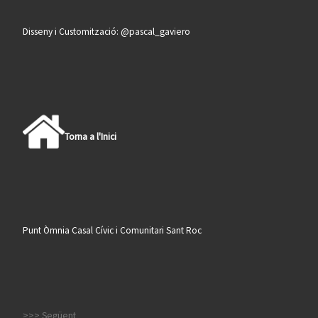
Disseny i Customització: @pascal_gaviero
Torna a l'Inici
Punt Òmnia Casal Cívic i Comunitari Sant Roc
>>> Següent