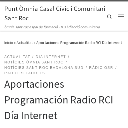
Punt Òmnia Casal Cívic i Comunitari
Saltar al contenido
Search
Sant Roc
Me
òmnia sant roc espai de formació TICs i d'acció comunitaria
Inicio
»
Actualitat
»
Aportaciones Programación Radio RCI Día Internet
ACTUALITAT
DIA INTERNET
NOTÍCIES ÒMNIA SANT ROC
NOTÍCIES SANT ROC BADALONA SUD
RÀDIO OSR
RADIO RCI ADULTS
Aportaciones
Programación Radio RCI
Día Internet