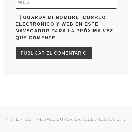
WEB
GUARDA MI NOMBRE, CORREO
ELECTRÓNICO Y WEB EN ESTE
NAVEGADOR PARA LA PRÓXIMA VEZ
QUE COMENTE.
Navegación de entradas
Entrada anterior
OFERTES TREBALL BORSA BARCELONESJOVE.NET 25/09