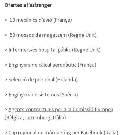
Ofertes a l’estranger
>
10 mecànics d’avió (França)
>
50 mossos de magatzem (Regne Unit)
>
Infermers/es hospital públic (Regne Unit)
>
Enginyers de càlcul aeronàutic (França)
>
Selecció de personal (Holanda)
>
Enginyers de sistemes (Suècia)
>
Agents contractuals per a la Comissió Europea
(Bèlgica, Luxemburg, Itàlia)
>
Cap regional de màrqueting per Facebook (Itàlia)