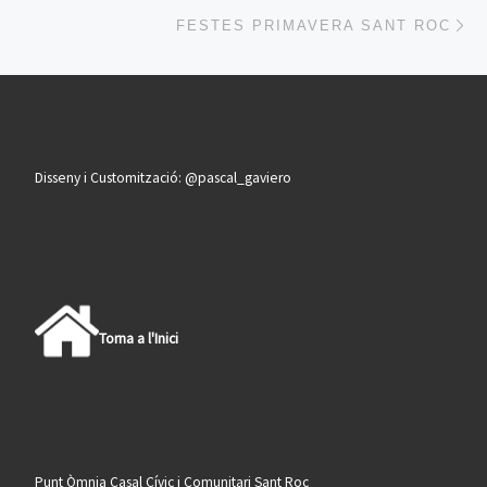
En
FESTES PRIMAVERA SANT ROC
Disseny i Customització: @pascal_gaviero
Torna a l'Inici
Punt Òmnia Casal Cívic i Comunitari Sant Roc