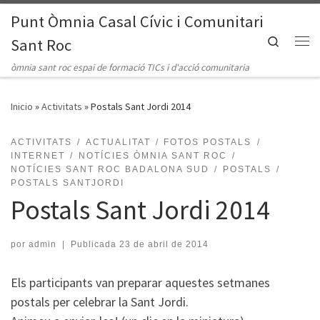
Punt Òmnia Casal Cívic i Comunitari
Saltar al contenido
Search
Sant Roc
Me
òmnia sant roc espai de formació TICs i d'acció comunitaria
Inicio
»
Activitats
»
Postals Sant Jordi 2014
ACTIVITATS
ACTUALITAT
FOTOS POSTALS
INTERNET
NOTÍCIES ÒMNIA SANT ROC
NOTÍCIES SANT ROC BADALONA SUD
POSTALS
POSTALS SANTJORDI
Postals Sant Jordi 2014
por
admin
|
Publicada
23 de abril de 2014
Els participants van preparar aquestes setmanes
postals per celebrar la Sant Jordi.