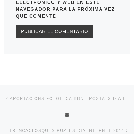
ELECTRÓNICO Y WEB EN ESTE
NAVEGADOR PARA LA PRÓXIMA VEZ
QUE COMENTE.
Navegación de entradas
Entrada anterior
APORTACIONS FOTOTECA BDN I POSTALS DIA INTERNET
VOLVER A LA LISTA DE 
En
TRENCACLOSQUES PUZLES DIA INTERNET 2014