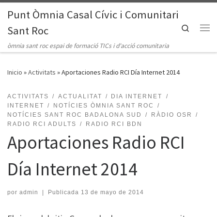
Punt Òmnia Casal Cívic i Comunitari
Saltar al contenido
Search
Sant Roc
Me
òmnia sant roc espai de formació TICs i d'acció comunitaria
Inicio
»
Activitats
»
Aportaciones Radio RCI Día Internet 2014
ACTIVITATS
ACTUALITAT
DIA INTERNET
INTERNET
NOTÍCIES ÒMNIA SANT ROC
NOTÍCIES SANT ROC BADALONA SUD
RÀDIO OSR
RADIO RCI ADULTS
RADIO RCI BDN
Aportaciones Radio RCI
Día Internet 2014
por
admin
|
Publicada
13 de mayo de 2014