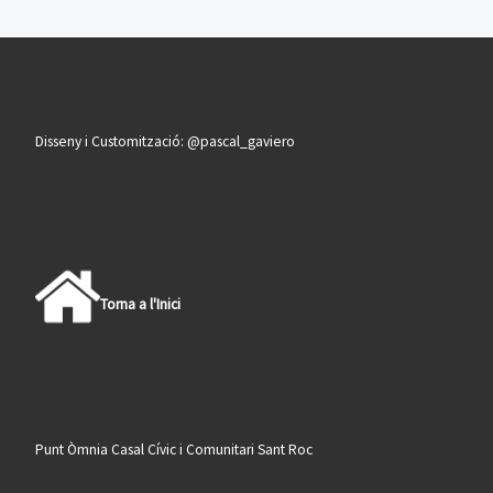
Disseny i Customització: @pascal_gaviero
Torna a l'Inici
Punt Òmnia Casal Cívic i Comunitari Sant Roc