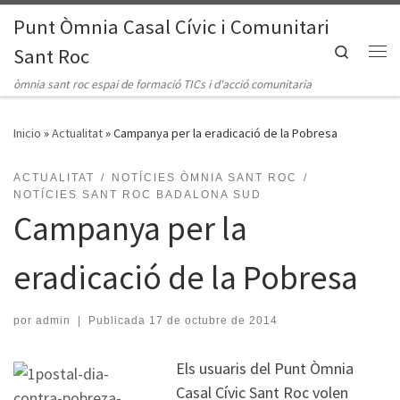
Punt Òmnia Casal Cívic i Comunitari
Saltar al contenido
Search
Sant Roc
Me
òmnia sant roc espai de formació TICs i d'acció comunitaria
Inicio
»
Actualitat
»
Campanya per la eradicació de la Pobresa
ACTUALITAT
NOTÍCIES ÒMNIA SANT ROC
NOTÍCIES SANT ROC BADALONA SUD
Campanya per la
eradicació de la Pobresa
por
admin
|
Publicada
17 de octubre de 2014
Els usuaris del Punt Òmnia
Casal Cívic Sant Roc volen