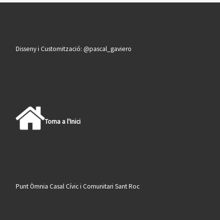
Disseny i Customització: @pascal_gaviero
Torna a l'Inici
Punt Òmnia Casal Cívic i Comunitari Sant Roc