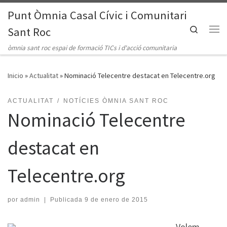
Punt Òmnia Casal Cívic i Comunitari
Saltar al contenido
Search
Sant Roc
Me
òmnia sant roc espai de formació TICs i d'acció comunitaria
Inicio
»
Actualitat
»
Nominació Telecentre destacat en Telecentre.org
ACTUALITAT
NOTÍCIES ÒMNIA SANT ROC
Nominació Telecentre
destacat en
Telecentre.org
por
admin
|
Publicada
9 de enero de 2015
Volem