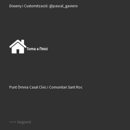
Disseny i Customització: @pascal_gaviero
Torna a l'Inici
Punt Òmnia Casal Cívic i Comunitari Sant Roc
>>> Següent