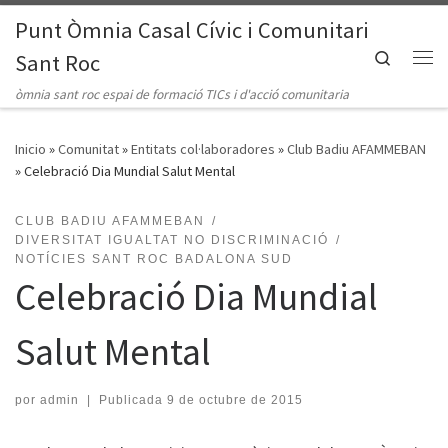
Punt Òmnia Casal Cívic i Comunitari
Saltar al contenido
Search
Sant Roc
Me
òmnia sant roc espai de formació TICs i d'acció comunitaria
Inicio
»
Comunitat
»
Entitats col·laboradores
»
Club Badiu AFAMMEBAN
»
Celebració Dia Mundial Salut Mental
CLUB BADIU AFAMMEBAN
DIVERSITAT IGUALTAT NO DISCRIMINACIÓ
NOTÍCIES SANT ROC BADALONA SUD
Celebració Dia Mundial
Salut Mental
por
admin
|
Publicada
9 de octubre de 2015