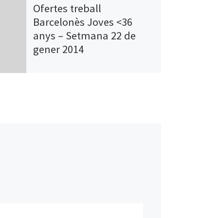
Ofertes treball
Barcelonès Joves <36
anys – Setmana 22 de
gener 2014
> Enginyers de Test Junior
> Animador/a
> Transportista-missatgeria
> Mecànic de manteniment
>
Fisioterapeuta i terapeuta ocupacional
> Administratiu/va – Agent
d’assegurances
Cuiner/a
>
Torner Fresador convencional
>Laboral
>
Auxiliar sociosanitari
+Llegir més ofertes, i a l’estranger