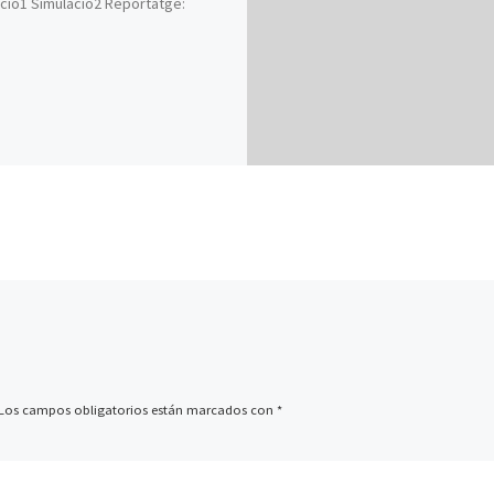
ció1 Símulació2 Reportatge:
Los campos obligatorios están marcados con
*