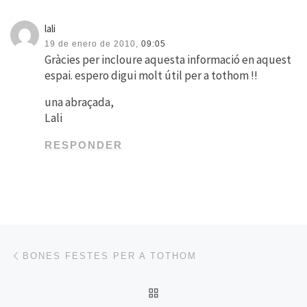
lali
19 de enero de 2010,
09:05
Gràcies per incloure aquesta informació en aquest
espai. espero digui molt útil per a tothom !!
una abraçada,
Lali
RESPONDER
Navegación de entradas
Entrada anterior
BONES FESTES PER A TOTHOM
VOLVER A LA LISTA DE 