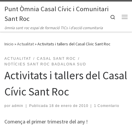
Punt Òmnia Casal Cívic i Comunitari
Saltar al contenido
Search
Sant Roc
Me
òmnia sant roc espai de formació TICs i d'acció comunitaria
Inicio
»
Actualitat
»
Activitats i tallers del Casal Cívic Sant Roc
ACTUALITAT
CASAL SANT ROC
NOTÍCIES SANT ROC BADALONA SUD
Activitats i tallers del Casal
Cívic Sant Roc
por
admin
|
Publicada
18 de enero de 2010
|
1 Comentario
Comença el primer trimestre del any !