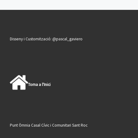
Disseny i Customització: @pascal_gaviero
Torna a l'Inici
Punt Òmnia Casal Cívic i Comunitari Sant Roc