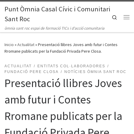
Punt Òmnia Casal Cívic i Comunitari
Saltar al contenido
Search
Sant Roc
Me
òmnia sant roc espai de formació TICs i d'acció comunitaria
Inicio
»
Actualitat
»
Presentació llibres Joves amb futur i Contes
Rromane publicats per la Fundació Privada Pere Closa.
ACTUALITAT
ENTITATS COL·LABORADORES
FUNDACIÓ PERE CLOSA
NOTÍCIES ÒMNIA SANT ROC
Presentació llibres Joves
amb futur i Contes
Rromane publicats per la
Fundació Privada Pere