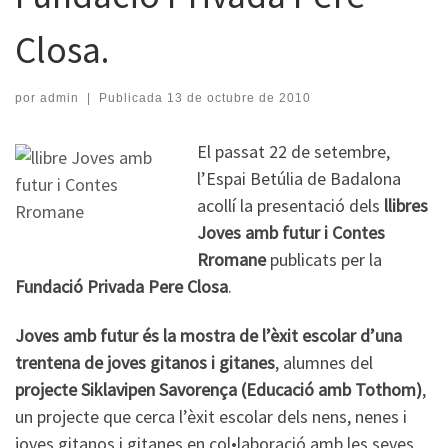
Closa.
por
admin
|
Publicada
13 de octubre de 2010
El passat 22 de setembre,
l’Espai Betúlia de Badalona
acollí la presentació dels
llibres
Joves amb futur i Contes
Rromane
publicats per la
Fundació Privada Pere Closa
.
Joves amb futur és la mostra de l’èxit escolar d’una
trentena de joves gitanos i gitanes
, alumnes del
projecte Siklavipen Savorença (Educació amb Tothom)
,
un projecte que cerca l’èxit escolar dels nens, nenes i
joves gitanos i gitanes en col•laboració amb les seves