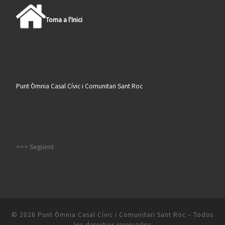
Torna a l'Inici
Punt Òmnia Casal Cívic i Comunitari Sant Roc
>>> Següent
© 2026
Punt Òmnia Casal Cívic i Comunitari Sant Roc
– Todos
los derechos reservados