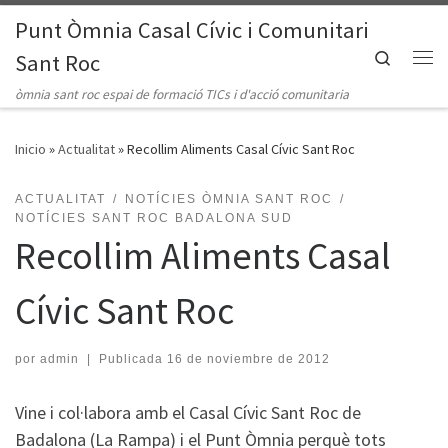
Punt Òmnia Casal Cívic i Comunitari
Saltar al contenido
Search
Sant Roc
Me
òmnia sant roc espai de formació TICs i d'acció comunitaria
Inicio
»
Actualitat
»
Recollim Aliments Casal Cívic Sant Roc
ACTUALITAT
NOTÍCIES ÒMNIA SANT ROC
NOTÍCIES SANT ROC BADALONA SUD
Recollim Aliments Casal
Cívic Sant Roc
por
admin
|
Publicada
16 de noviembre de 2012
Vine i col·labora amb el Casal Cívic Sant Roc de
Badalona (La Rampa) i el Punt Òmnia perquè tots