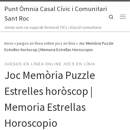
Punt Òmnia Casal Cívic i Comunitari
Saltar al contenido
Search
Sant Roc
Me
òmnia sant roc espai de formació TICs i d'acció comunitaria
Inicio
»
juegos en línea online jocs en línia
»
Joc Memòria Puzzle
Estrelles horòscop | Memoria Estrellas Horoscopio
JUEGOS EN LÍNEA ONLINE JOCS EN LÍNIA
Joc Memòria Puzzle
Estrelles horòscop |
Memoria Estrellas
Horoscopio