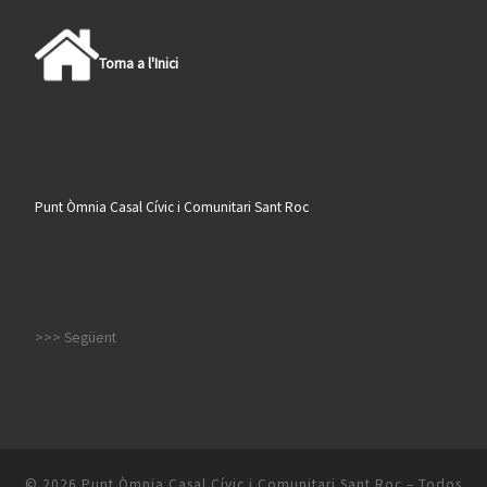
Torna a l'Inici
Punt Òmnia Casal Cívic i Comunitari Sant Roc
>>> Següent
© 2026
Punt Òmnia Casal Cívic i Comunitari Sant Roc
– Todos