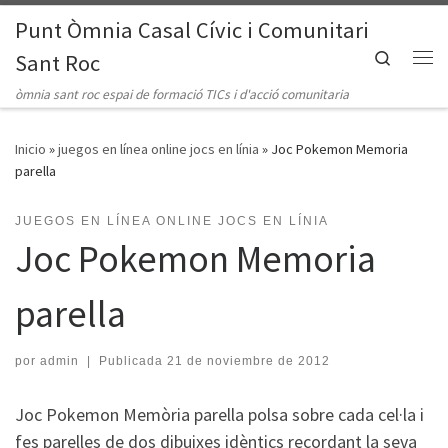
Punt Òmnia Casal Cívic i Comunitari
Saltar al contenido
Search
Sant Roc
Me
òmnia sant roc espai de formació TICs i d'acció comunitaria
Inicio
»
juegos en línea online jocs en línia
»
Joc Pokemon Memoria
parella
JUEGOS EN LÍNEA ONLINE JOCS EN LÍNIA
Joc Pokemon Memoria
parella
por
admin
|
Publicada
21 de noviembre de 2012
Joc Pokemon Memòria parella polsa sobre cada cel·la i
fes parelles de dos dibuixes idèntics recordant la seva