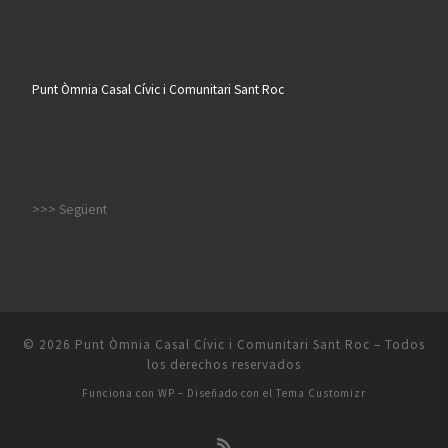
Punt Òmnia Casal Cívic i Comunitari Sant Roc
>>> Següent
© 2026
Punt Òmnia Casal Cívic i Comunitari Sant Roc
– Todos
los derechos reservados
Funciona con
WP
– Diseñado con el
Tema Customizr