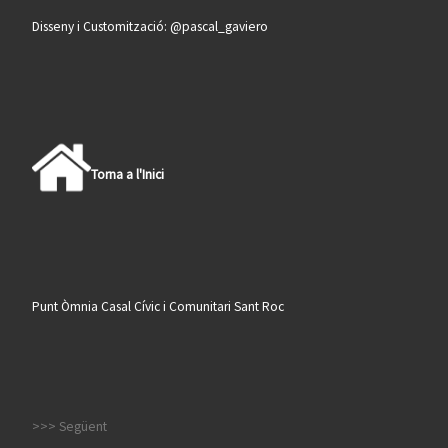
Disseny i Customització: @pascal_gaviero
Torna a l'Inici
Punt Òmnia Casal Cívic i Comunitari Sant Roc
>>> Següent