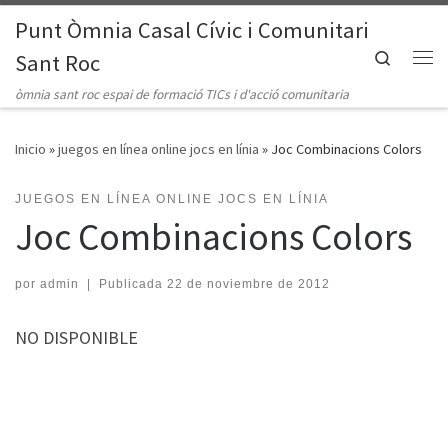
Punt Òmnia Casal Cívic i Comunitari
Saltar al contenido
Search
Sant Roc
Me
òmnia sant roc espai de formació TICs i d'acció comunitaria
Inicio
»
juegos en línea online jocs en línia
»
Joc Combinacions Colors
JUEGOS EN LÍNEA ONLINE JOCS EN LÍNIA
Joc Combinacions Colors
por
admin
|
Publicada
22 de noviembre de 2012
NO DISPONIBLE