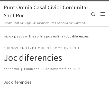
Punt Òmnia Casal Cívic i Comunitari
Saltar al contenido
Search
Sant Roc
Me
òmnia sant roc espai de formació TICs i d'acció comunitaria
Inicio
»
juegos en línea online jocs en línia
»
Joc diferencies
JUEGOS EN LÍNEA ONLINE JOCS EN LÍNIA
Joc diferencies
por
admin
|
Publicada
22 de noviembre de 2012
Joc diferencies: