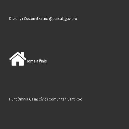
Disseny i Customització: @pascal_gaviero
Torna a l'Inici
Punt Òmnia Casal Cívic i Comunitari Sant Roc