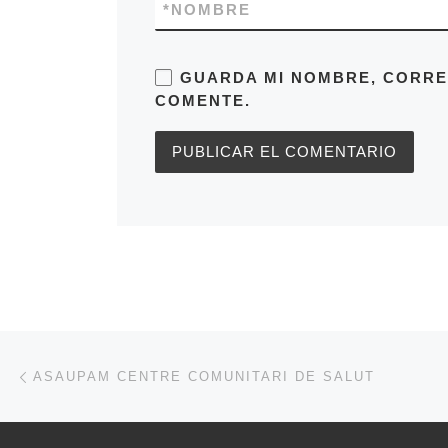
*
NOMBRE
GUARDA MI NOMBRE, CORRE
COMENTE.
Navegación de entradas
Entrada anterior
ASAUPAM CENTRE COMUNITARI DE SALUT