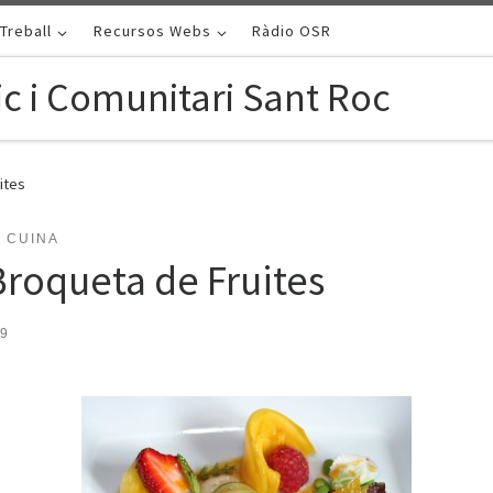
Treball
Recursos Webs
Ràdio OSR
c i Comunitari Sant Roc
ites
 CUINA
roqueta de Fruites
09