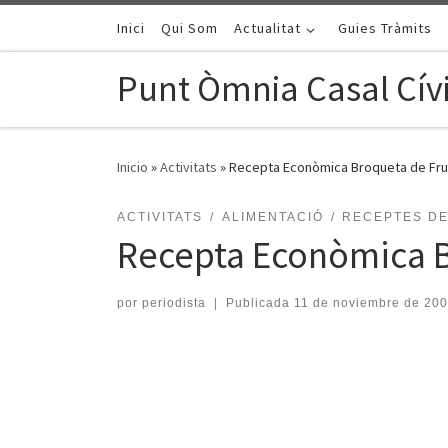
Saltar al contenido
Inici
Qui Som
Actualitat
Guies Tràmits
Punt Òmnia Casal Cívi
Inicio
»
Activitats
»
Recepta Econòmica Broqueta de Fru
ACTIVITATS
ALIMENTACIÓ
RECEPTES DE
Recepta Econòmica B
por
periodista
|
Publicada
11 de noviembre de 20