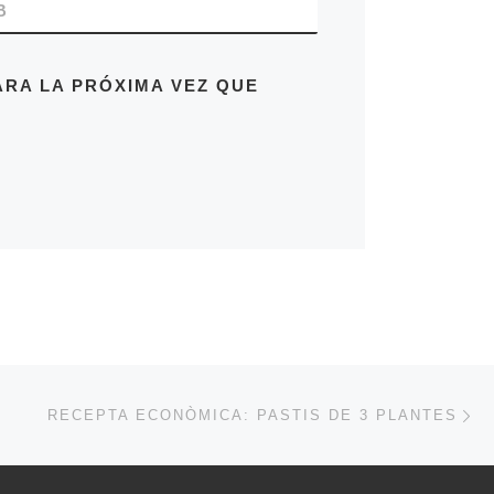
B
RA LA PRÓXIMA VEZ QUE
En
ENTRADAS
RECEPTA ECONÒMICA: PASTIS DE 3 PLANTES