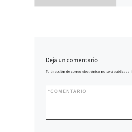
> Moni
> Educ
> Perr
>
Tècn
>
Gero
> Admi
>
Come
>
Prof
>
Oper
Deja un comentario
>
Come
>
Grav
Tu dirección de correo electrónico no será publicada.
> Admi
>
Llic
>
Maqu
> Auxi
*
COMENTARIO
> Coor
Projec
+Llegi