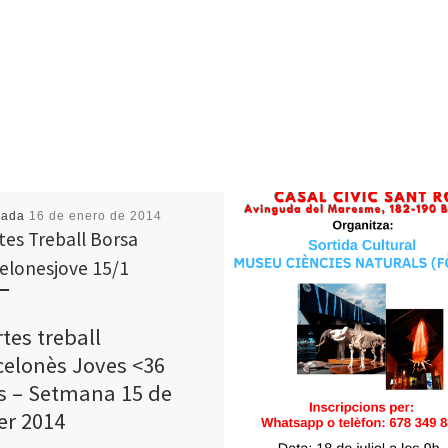
cada
16 de enero de 2014
tes Treball Borsa
elonesjove 15/1
tes treball
celonès Joves <36
s – Setmana 15 de
er 2014