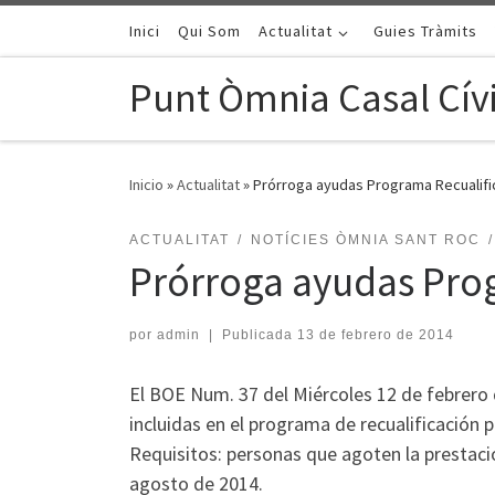
Saltar al contenido
Inici
Qui Som
Actualitat
Guies Tràmits
Punt Òmnia Casal Cívi
Inicio
»
Actualitat
»
Prórroga ayudas Programa Recualifi
ACTUALITAT
NOTÍCIES ÒMNIA SANT ROC
Prórroga ayudas Prog
por
admin
|
Publicada
13 de febrero de 2014
El BOE Num. 37 del Miércoles 12 de febrero
incluidas en el programa de recualificación
Requisitos: personas que agoten la prestaci
agosto de 2014.