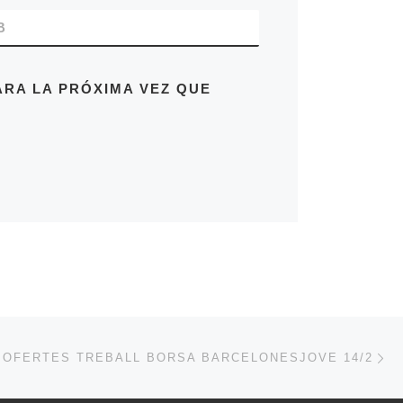
B
RA LA PRÓXIMA VEZ QUE
En
ENTRADAS
OFERTES TREBALL BORSA BARCELONESJOVE 14/2