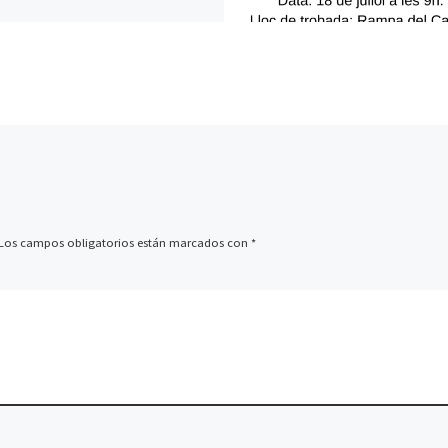
tor
ador/a social
uquer/a
ic/a de farmàcia
cultora
nistratiu/va d’assegurances
rcials Aeroport
essor/a d’anglès
ari de manteniment
rcials
ador/a de dades
Los campos obligatorios están marcados con
*
nistratiu/va de compres
enciat/da en Medicina
inistres estribadors
liar Administratiu/va
dinador/a de projectes. Picasso
t
r més ofertes, i a l’estranger