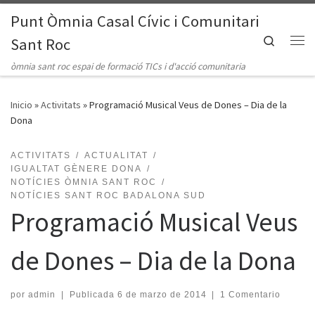
Punt Òmnia Casal Cívic i Comunitari
Saltar al contenido
Search
Sant Roc
Me
òmnia sant roc espai de formació TICs i d'acció comunitaria
Inicio
»
Activitats
»
Programació Musical Veus de Dones – Dia de la
Dona
ACTIVITATS
ACTUALITAT
IGUALTAT GÈNERE DONA
NOTÍCIES ÒMNIA SANT ROC
NOTÍCIES SANT ROC BADALONA SUD
Programació Musical Veus
de Dones – Dia de la Dona
por
admin
|
Publicada
6 de marzo de 2014
|
1 Comentario