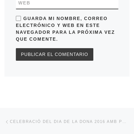
WEB
GUARDA MI NOMBRE, CORREO
ELECTRÓNICO Y WEB EN ESTE
NAVEGADOR PARA LA PRÓXIMA VEZ
QUE COMENTE.
Navegación de entradas
Entrada anterior
CELEBRACIÓ DEL DIA DE LA DONA 2016 AMB POSTALS