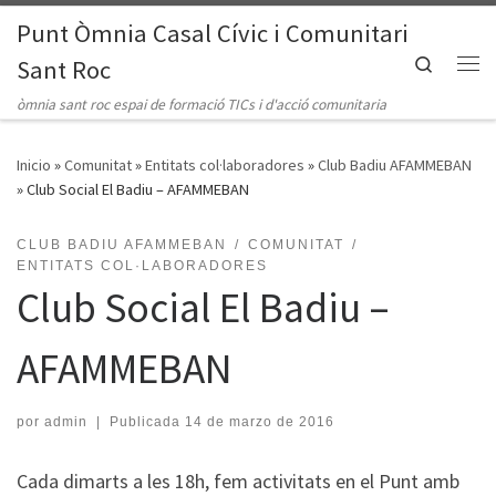
Punt Òmnia Casal Cívic i Comunitari
Saltar al contenido
Search
Sant Roc
Me
òmnia sant roc espai de formació TICs i d'acció comunitaria
Inicio
»
Comunitat
»
Entitats col·laboradores
»
Club Badiu AFAMMEBAN
»
Club Social El Badiu – AFAMMEBAN
CLUB BADIU AFAMMEBAN
COMUNITAT
ENTITATS COL·LABORADORES
Club Social El Badiu –
AFAMMEBAN
por
admin
|
Publicada
14 de marzo de 2016
Cada dimarts a les 18h, fem activitats en el Punt amb